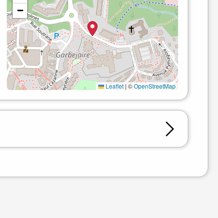
−
Leaflet
|
©
OpenStreetMap