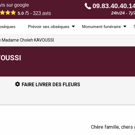
09.83.40.40.1
is sur google
/5 -
323
avis
24h/24 - 7j/
5.0
obsèques
Prévoir ses obsèques
Monument funéraire
de Madame Choleh KAVOUSSI
VOUSSI
FAIRE LIVRER DES FLEURS
Chère famille, chers 