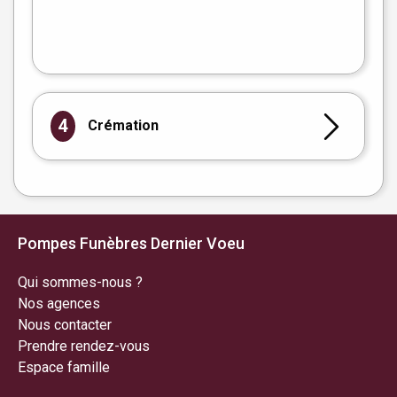
flet
|
©
treetMap
4
Crémation
Pompes Funèbres Dernier Voeu
Qui sommes-nous ?
Nos agences
Nous contacter
Prendre rendez-vous
Espace famille