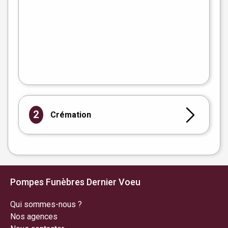
flet
|
©
treetMap
2
Crémation
Pompes Funèbres Dernier Voeu
Qui sommes-nous ?
Nos agences